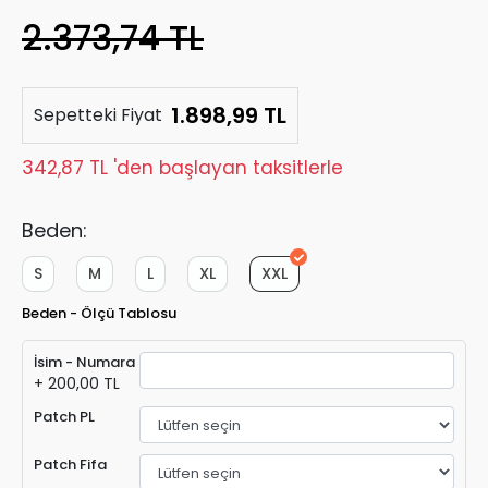
2.373,74 TL
1.898,99 TL
Sepetteki Fiyat
342,87 TL 'den başlayan taksitlerle
Beden:
S
M
L
XL
XXL
Beden - Ölçü Tablosu
İsim - Numara
+ 200,00 TL
Patch PL
Patch Fifa