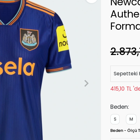
Newca
Authe
Forma
2.873,
Sepetteki 
415,10 TL '
Beden:
S
M
Beden - Ölçü 