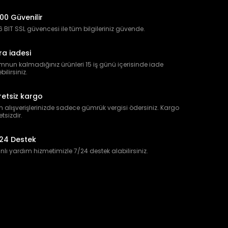
00 Güvenilir
 BIT SSL güvencesi ile tüm bilgileriniz güvende.
ra iadesi
nun kalmadığınız ürünleri 15 iş günü içerisinde iade
bilirsiniz.
retsiz kargo
 alışverişlerinizde sadece gümrük vergisi ödersiniz. Kargo
etsizdir.
24 Destek
lı yardım hizmetimizle 7/24 destek alabilirsiniz.