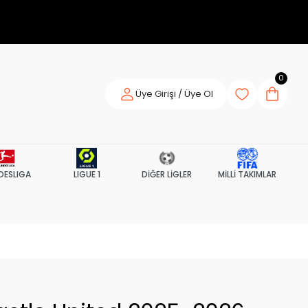
0
Üye Girişi / Üye Ol
DESLIGA
LIGUE 1
DİĞER LİGLER
MİLLİ TAKIMLAR