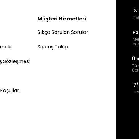
%1
256
Müşteri Hizmetleri
Sıkça Sorulan Sorular
Pa
Mem
ede
şmesi
Sipariş Takip
Üc
ış Sözleşmesi
Tüm
Ücr
7/
 Koşulları
Can