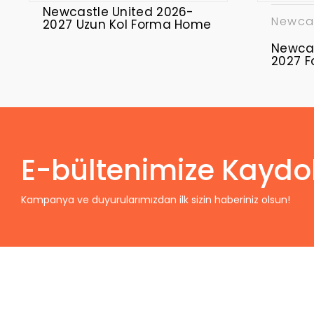
Newcastle United 2026-
Newcas
2027 Uzun Kol Forma Home
Newcas
2027 
E-bültenimize Kaydo
Kampanya ve duyurularımızdan ilk sizin haberiniz olsun!