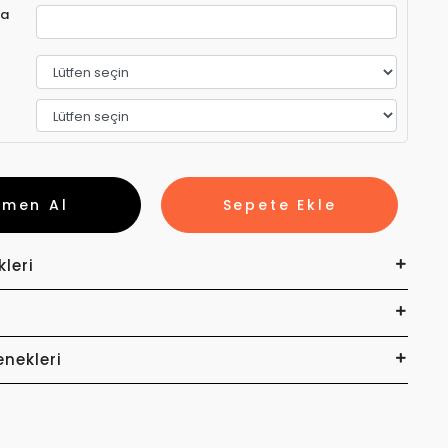
ra
emen Al
Sepete Ekle
kleri
enekleri