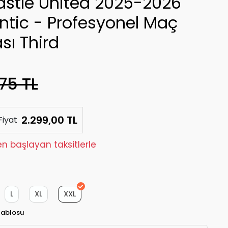
stle United 2025-2026
ntic - Profesyonel Maç
sı Third
75 TL
2.299,00 TL
Fiyat
den başlayan taksitlerle
L
XL
XXL
Tablosu