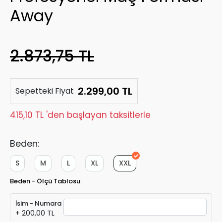
Away
2.873,75 TL
2.299,00 TL
Sepetteki Fiyat
415,10 TL 'den başlayan taksitlerle
Beden:
S
M
L
XL
XXL
Beden - Ölçü Tablosu
İsim - Numara
+ 200,00 TL