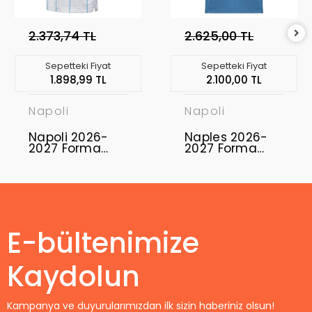
2.373,74 TL
2.625,00 TL
Sepetteki Fiyat
Sepetteki Fiyat
1.898,99 TL
2.100,00 TL
Napoli
Napoli
Napoli 2026-
Naples 2026-
2027 Forma
2027 Forma
Away
Home
E-bültenimize
Kaydolun
Kampanya ve duyurularımızdan ilk sizin haberiniz olsun!