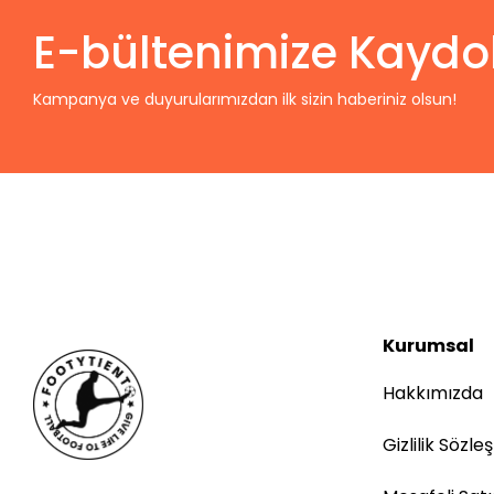
E-bültenimize Kaydo
Kampanya ve duyurularımızdan ilk sizin haberiniz olsun!
Kurumsal
Hakkımızda
Gizlilik Sözle