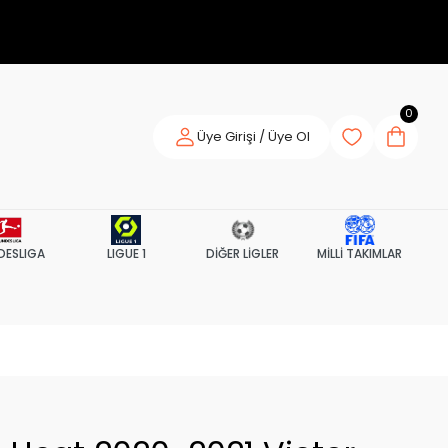
0
Üye Girişi / Üye Ol
DESLIGA
LIGUE 1
DİĞER LİGLER
MİLLİ TAKIMLAR