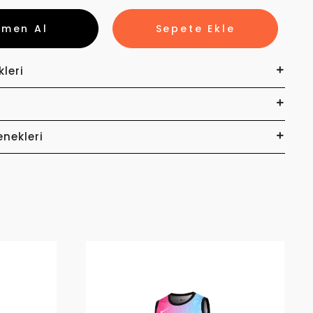
emen Al
Sepete Ekle
kleri
enekleri