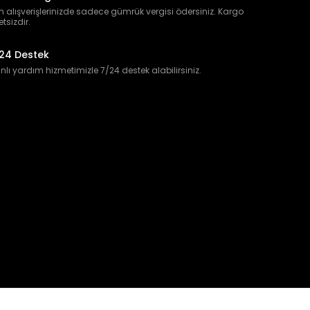
 alışverişlerinizde sadece gümrük vergisi ödersiniz. Kargo
etsizdir.
24 Destek
lı yardım hizmetimizle 7/24 destek alabilirsiniz.