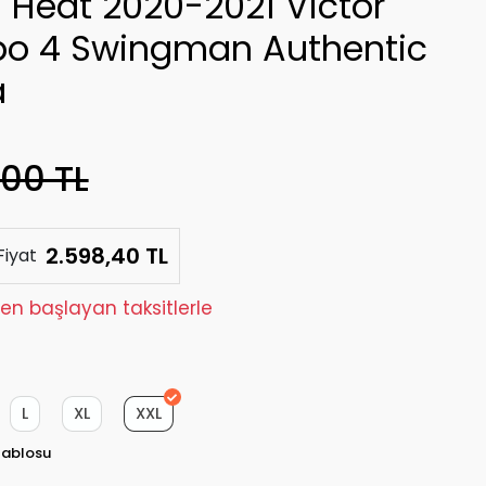
 Heat 2020-2021 Victor
po 4 Swingman Authentic
a
,00 TL
2.598,40 TL
Fiyat
den başlayan taksitlerle
L
XL
XXL
Tablosu