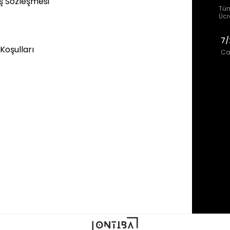
ış Sözleşmesi
Tüm
Ücr
7/
 Koşulları
Can