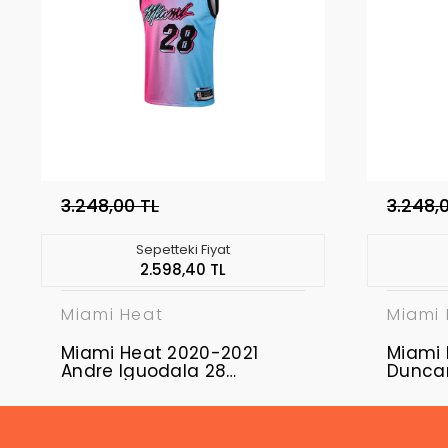
3.248,00 TL
3.248,
Sepetteki Fiyat
2.598,40 TL
Miami Heat
Miami
Miami Heat 2020-2021
Miami 
Andre Iguodala 28
Duncan
Swingman Authentic
Swing
Forma
Forma