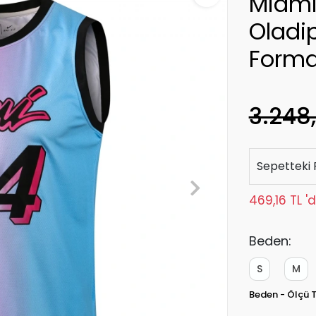
Miami
Oladi
Form
3.248
Sepetteki 
469,16 TL '
Beden:
S
M
Beden - Ölçü 