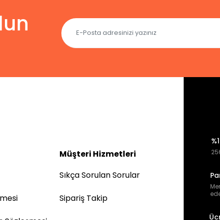
lun
%1
256
Müşteri Hizmetleri
Sıkça Sorulan Sorular
Pa
Mem
ede
şmesi
Sipariş Takip
Üc