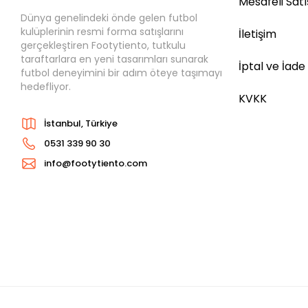
Mesafeli Sat
Dünya genelindeki önde gelen futbol
kulüplerinin resmi forma satışlarını
İletişim
gerçekleştiren Footytiento, tutkulu
taraftarlara en yeni tasarımları sunarak
İptal ve İade
futbol deneyimini bir adım öteye taşımayı
hedefliyor.
KVKK
İstanbul, Türkiye
0531 339 90 30
info@footytiento.com