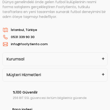
Dünya genelindeki önde gelen futbol kulüplerinin resmi
forma satışlarını gerçekleştiren Footytiento, tutkulu
taraftarlara en yeni tasarımları sunarak futbol deneyimini bir
adım öteye taşımayı hedefliyor.
İstanbul, Türkiye
0531 339 90 30
info@footytiento.com
Kurumsal
Müşteri Hizmetleri
%100 Güvenilir
256 BIT SSL güvencesi ile tüm bilgileriniz güvende.
Para iadesi