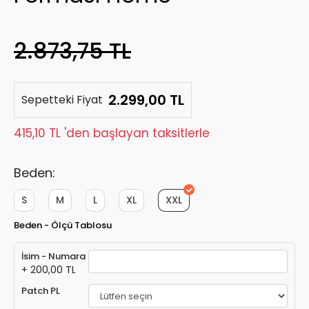
2.873,75 TL
2.299,00 TL
Sepetteki Fiyat
415,10 TL 'den başlayan taksitlerle
Beden:
S
M
L
XL
XXL
Beden - Ölçü Tablosu
İsim - Numara
+ 200,00 TL
Patch PL