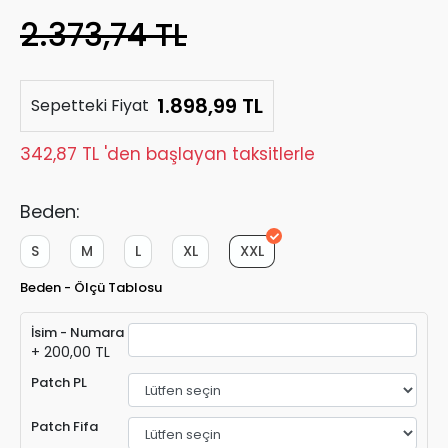
2.373,74 TL
1.898,99 TL
Sepetteki Fiyat
342,87 TL 'den başlayan taksitlerle
Beden:
S
M
L
XL
XXL
Beden - Ölçü Tablosu
İsim - Numara
+ 200,00 TL
Patch PL
Patch Fifa