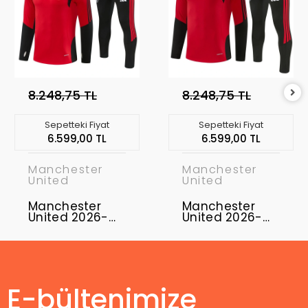
8.248,75 TL
8.248,75 TL
Sepetteki Fiyat
Sepetteki Fiyat
6.599,00 TL
6.599,00 TL
Manchester
Manchester
United
United
Manchester
Manchester
United 2026-
United 2026-
2027 Eşofman
2027 Eşofman
Takımı MUFC-01
Takımı MUFC-
02
E-bültenimize