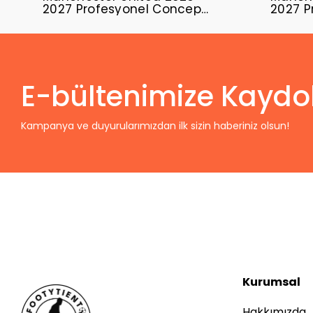
2027 Profesyonel Concept
2027 P
Forması MUFC-08
Formas
E-bültenimize Kaydo
Kampanya ve duyurularımızdan ilk sizin haberiniz olsun!
Kurumsal
Hakkımızda