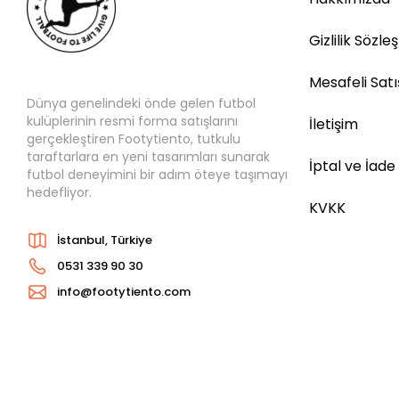
Gizlilik Sözle
Mesafeli Sat
Dünya genelindeki önde gelen futbol
kulüplerinin resmi forma satışlarını
İletişim
gerçekleştiren Footytiento, tutkulu
taraftarlara en yeni tasarımları sunarak
İptal ve İade
futbol deneyimini bir adım öteye taşımayı
hedefliyor.
KVKK
İstanbul, Türkiye
0531 339 90 30
info@footytiento.com