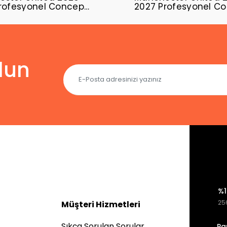
rofesyonel Concept
2027 Profesyonel C
ı MUFC-19
Forması MUFC-16
lun
%1
256
Müşteri Hizmetleri
Sıkça Sorulan Sorular
Pa