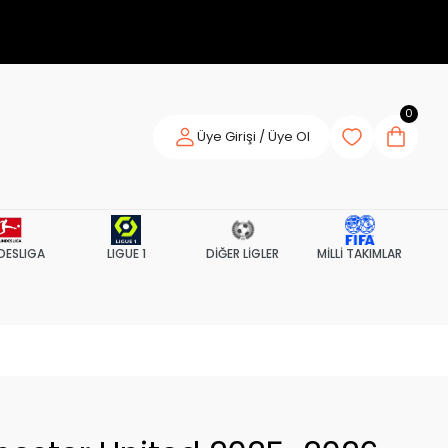
0
Üye Girişi / Üye Ol
DESLIGA
LIGUE 1
DİĞER LİGLER
MİLLİ TAKIMLAR