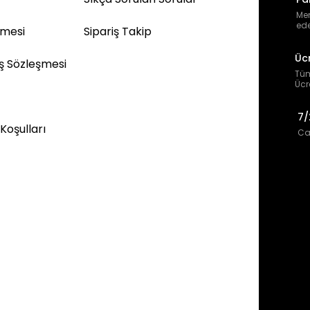
Mem
ede
şmesi
Sipariş Takip
Üc
ış Sözleşmesi
Tüm
Ücr
7/
 Koşulları
Can