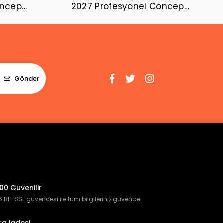
oncept
2027 Profesyonel Concept
Forması MUFC-18
Gönder
00 Güvenilir
 BIT SSL güvencesi ile tüm bilgileriniz güvende.
ra iadesi