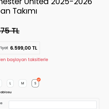
ester United 2025-2026
an Takımı
,75 TL
6.599,00 TL
Fiyat
'den başlayan taksitlerle
L
M
S
Tablosu
ra