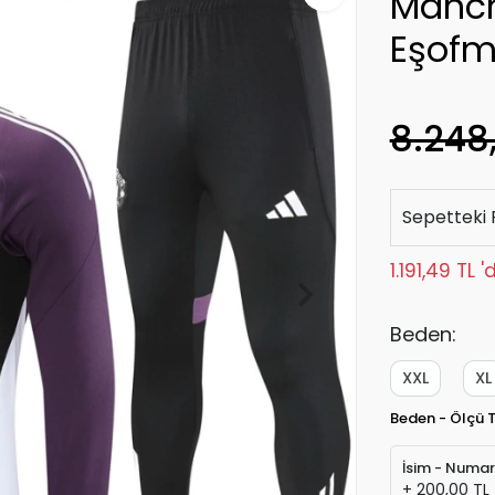
Manch
Eşofm
8.248
Sepetteki 
1.191,49 TL 
Beden:
XXL
XL
Beden - Ölçü 
İsim - Numa
+ 200,00 TL