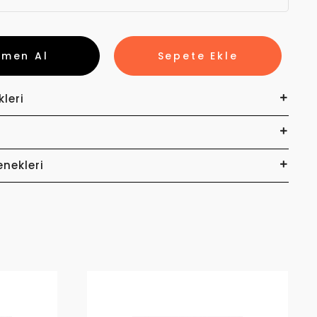
emen Al
Sepete Ekle
kleri
enekleri