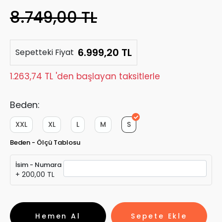
8.749,00 TL
6.999,20 TL
Sepetteki Fiyat
1.263,74 TL 'den başlayan taksitlerle
Beden:
XXL
XL
L
M
S
Beden - Ölçü Tablosu
İsim - Numara
+ 200,00 TL
Hemen Al
Sepete Ekle