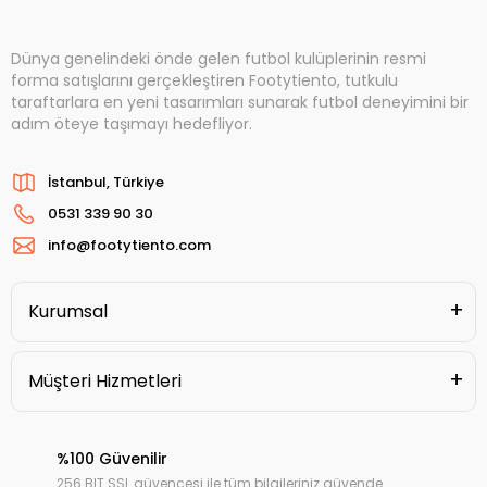
Dünya genelindeki önde gelen futbol kulüplerinin resmi
forma satışlarını gerçekleştiren Footytiento, tutkulu
taraftarlara en yeni tasarımları sunarak futbol deneyimini bir
adım öteye taşımayı hedefliyor.
İstanbul, Türkiye
0531 339 90 30
info@footytiento.com
Kurumsal
Müşteri Hizmetleri
%100 Güvenilir
256 BIT SSL güvencesi ile tüm bilgileriniz güvende.