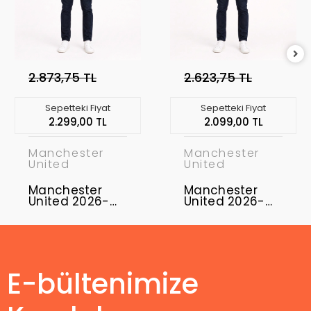
2.873,75 TL
2.623,75 TL
Sepetteki Fiyat
Sepetteki Fiyat
2.299,00 TL
2.099,00 TL
Manchester
Manchester
United
United
Manchester
Manchester
United 2026-
United 2026-
2027
2027
Profesyonel
Profesyonel
Concept
Concept
Forması MUFC-
Forması MUFC-
08
19
E-bültenimize