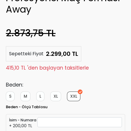
Away
2.873,75 TL
2.299,00 TL
Sepetteki Fiyat
415,10 TL 'den başlayan taksitlerle
Beden:
S
M
L
XL
XXL
Beden - Ölçü Tablosu
İsim - Numara
+ 200,00 TL