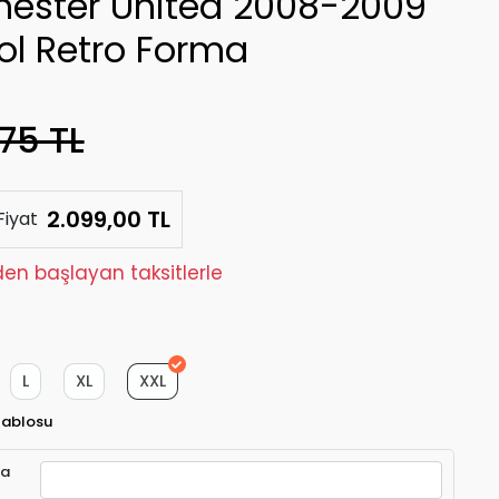
ester United 2008-2009
ol Retro Forma
75 TL
2.099,00 TL
Fiyat
den başlayan taksitlerle
L
XL
XXL
Tablosu
ra