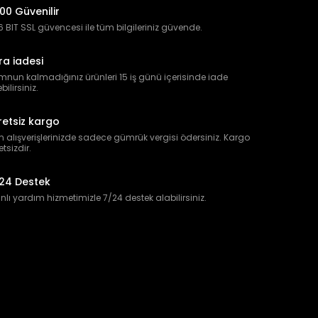
00 Güvenilir
 BIT SSL güvencesi ile tüm bilgileriniz güvende.
ra iadesi
nun kalmadığınız ürünleri 15 iş günü içerisinde iade
bilirsiniz.
retsiz kargo
 alışverişlerinizde sadece gümrük vergisi ödersiniz. Kargo
etsizdir.
24 Destek
lı yardım hizmetimizle 7/24 destek alabilirsiniz.