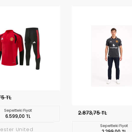
75 TL
Sepetteki Fiyat
2.873,75 TL
6.599,00 TL
Sepetteki Fiyat
ester United
2.299,00 TL