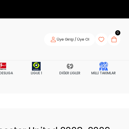
0
Üye Girişi / Üye Ol
DESLIGA
LIGUE 1
DİĞER LİGLER
MİLLİ TAKIMLAR