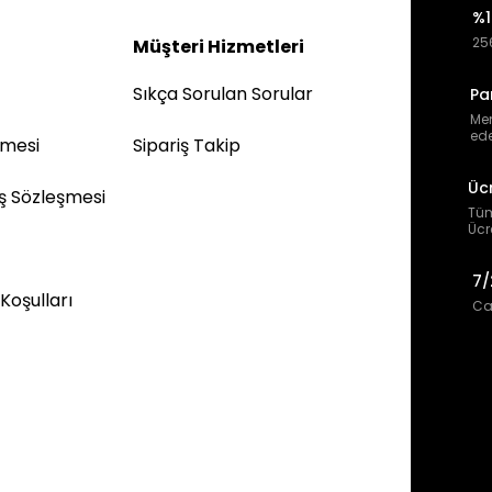
%1
256
Müşteri Hizmetleri
Sıkça Sorulan Sorular
Pa
Mem
ede
şmesi
Sipariş Takip
Üc
ış Sözleşmesi
Tüm
Ücr
7/
 Koşulları
Can