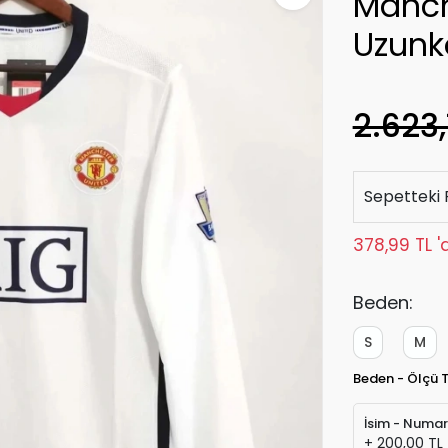
Manch
Uzunk
2.623,
Sepetteki 
378,99 TL '
Beden:
S
M
Beden - Ölçü 
İsim - Numa
+ 200,00 TL