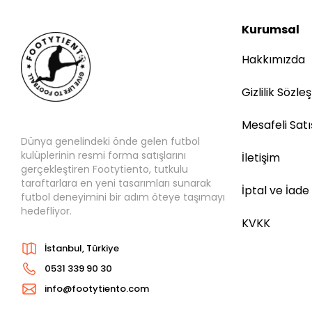
Kurumsal
Hakkımızda
Gizlilik Sözle
Mesafeli Sat
Dünya genelindeki önde gelen futbol
kulüplerinin resmi forma satışlarını
İletişim
gerçekleştiren Footytiento, tutkulu
taraftarlara en yeni tasarımları sunarak
İptal ve İade
futbol deneyimini bir adım öteye taşımayı
hedefliyor.
KVKK
İstanbul, Türkiye
0531 339 90 30
info@footytiento.com