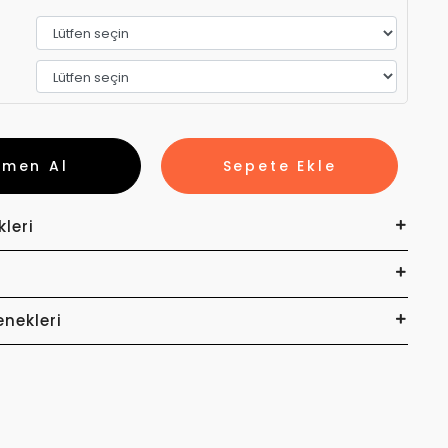
emen Al
Sepete Ekle
kleri
enekleri