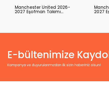
Manchester United 2026-
Manche
2027 Eşofman Takımı
2027 E
MUFC-01
MUFC-
E-bültenimize Kaydo
Kampanya ve duyurularımızdan ilk sizin haberiniz olsun!