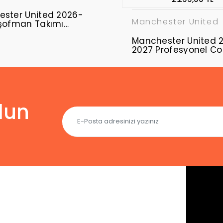
ster United 2026-
Manchester United
şofman Takımı
02
Manchester United 
2027 Profesyonel C
Forması MUFC-08
lun