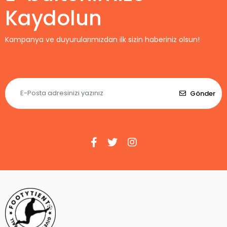
Kaydolun
Kampanya ve duyurularımızdan ilk sizin haberiniz olsun!
Gönder