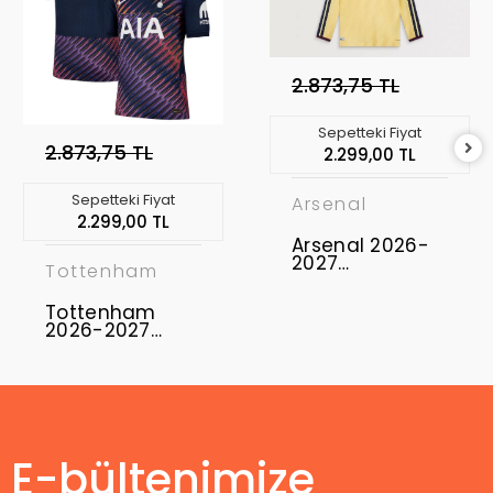
2.873,75 TL
Sepetteki Fiyat
2.873,75 TL
2.299,00 TL
Sepetteki Fiyat
Arsenal
2.299,00 TL
Arsenal 2026-
2027
Tottenham
Profesyonel
Maç Forması
Tottenham
Uzun Kol - Third
2026-2027
Profesyonel
Maç Forması
Away
E-bültenimize