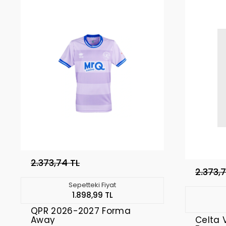
2.373,74 TL
2.373,
Sepetteki Fiyat
1.898,99 TL
QPR 2026-2027 Forma
Away
Celta 