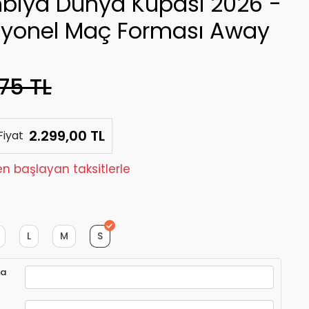
biya Dünya Kupası 2026 -
syonel Maç Forması Away
75 TL
2.299,00 TL
Fiyat
den başlayan taksitlerle
L
M
S
ra