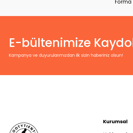
Forma
E-bültenimize Kaydo
Kampanya ve duyurularımızdan ilk sizin haberiniz olsun!
Kurumsal