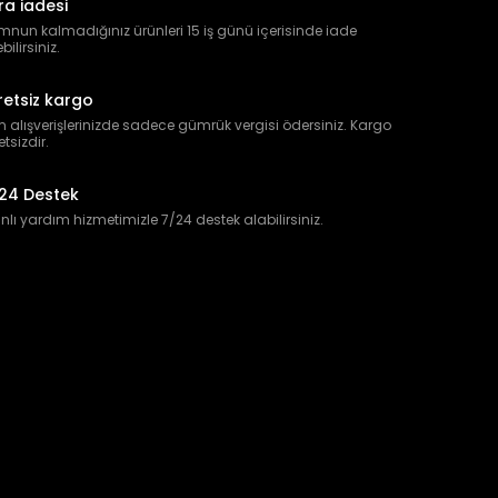
ra iadesi
nun kalmadığınız ürünleri 15 iş günü içerisinde iade
bilirsiniz.
retsiz kargo
 alışverişlerinizde sadece gümrük vergisi ödersiniz. Kargo
etsizdir.
24 Destek
lı yardım hizmetimizle 7/24 destek alabilirsiniz.