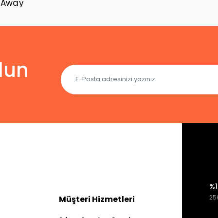
 Away
lun
%1
256
Müşteri Hizmetleri