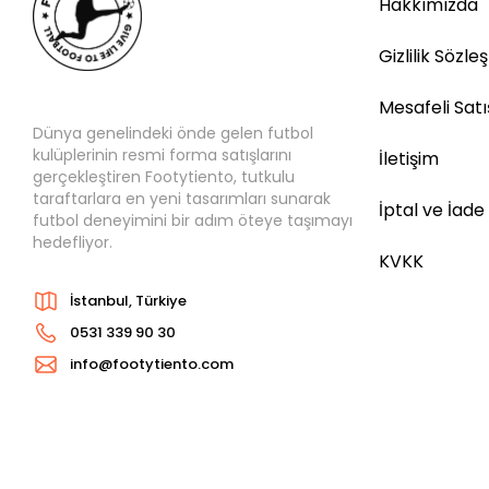
Hakkımızda
Gizlilik Sözle
Mesafeli Sat
Dünya genelindeki önde gelen futbol
kulüplerinin resmi forma satışlarını
İletişim
gerçekleştiren Footytiento, tutkulu
taraftarlara en yeni tasarımları sunarak
İptal ve İade
futbol deneyimini bir adım öteye taşımayı
hedefliyor.
KVKK
İstanbul, Türkiye
0531 339 90 30
info@footytiento.com