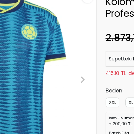
Kolom
Profe
2.873,
Sepetteki 
415,10 TL '
Beden:
XXL
XL
İsim - Numa
+ 200,00 TL
Patch Fifa