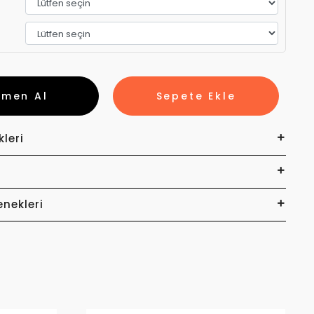
emen Al
Sepete Ekle
kleri
enekleri