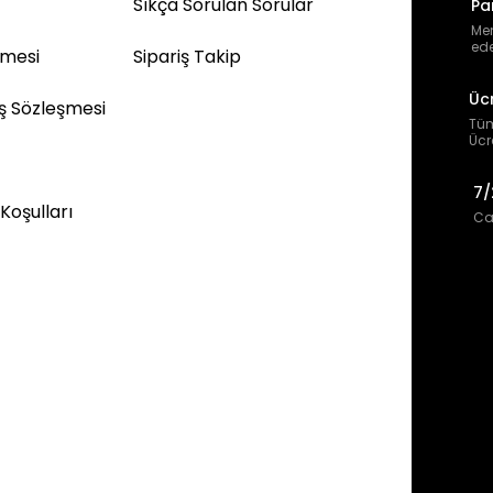
Sıkça Sorulan Sorular
Pa
Mem
ede
şmesi
Sipariş Takip
Üc
ış Sözleşmesi
Tüm
Ücr
7/
 Koşulları
Can