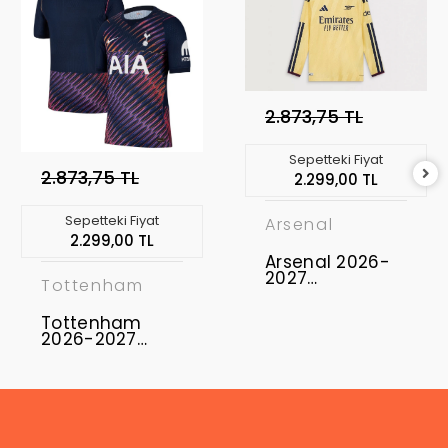
2.873,75 TL
Sepetteki Fiyat
2.873,75 TL
2.299,00 TL
Sepetteki Fiyat
Arsenal
2.299,00 TL
Arsenal 2026-
2027
Tottenham
Profesyonel
Maç Forması
Tottenham
Uzun Kol - Third
2026-2027
Profesyonel
Maç Forması
Away