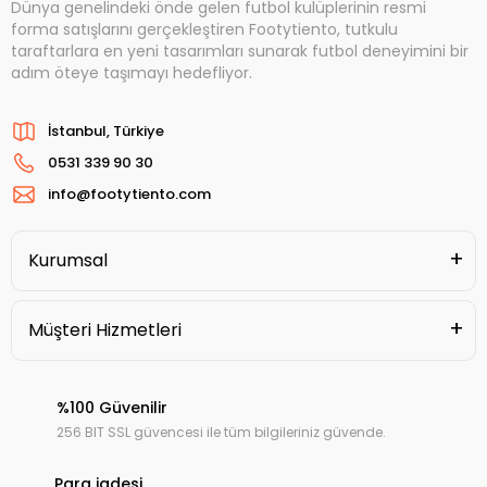
Dünya genelindeki önde gelen futbol kulüplerinin resmi
forma satışlarını gerçekleştiren Footytiento, tutkulu
taraftarlara en yeni tasarımları sunarak futbol deneyimini bir
adım öteye taşımayı hedefliyor.
İstanbul, Türkiye
0531 339 90 30
info@footytiento.com
Kurumsal
Müşteri Hizmetleri
%100 Güvenilir
256 BIT SSL güvencesi ile tüm bilgileriniz güvende.
Para iadesi