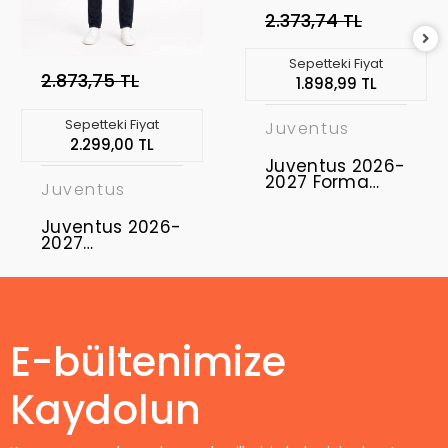
2.373,74 TL
Sepetteki Fiyat
2.873,75 TL
1.898,99 TL
Sepetteki Fiyat
Juventus
2.299,00 TL
Juventus 2026-
2027 Forma
Juventus
Away
Juventus 2026-
2027
Profesyonel
Maç Forması
Uzun Kol -
Home
E-bültenimize
Kaydolun