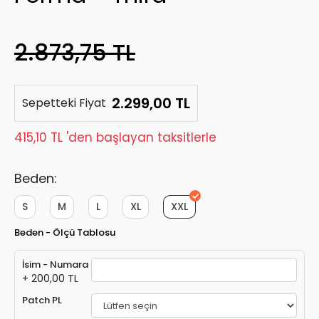
2.873,75 TL
2.299,00 TL
Sepetteki Fiyat
415,10 TL 'den başlayan taksitlerle
Beden:
S
M
L
XL
XXL
Beden - Ölçü Tablosu
İsim - Numara
+ 200,00 TL
Patch PL