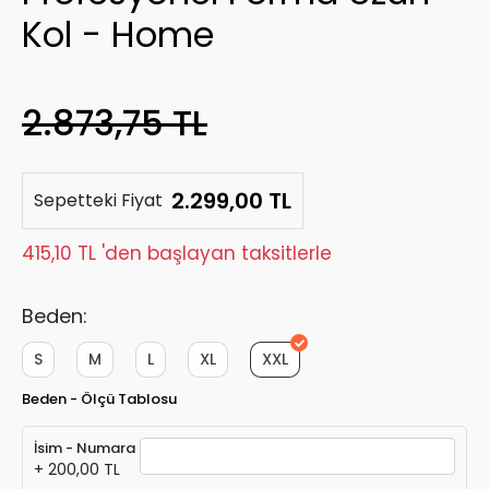
Kol - Home
2.873,75 TL
2.299,00 TL
Sepetteki Fiyat
415,10 TL 'den başlayan taksitlerle
Beden:
S
M
L
XL
XXL
Beden - Ölçü Tablosu
İsim - Numara
+ 200,00 TL