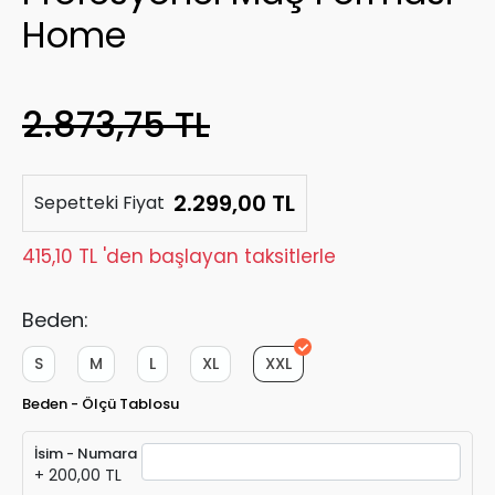
Home
2.873,75 TL
2.299,00 TL
Sepetteki Fiyat
415,10 TL 'den başlayan taksitlerle
Beden:
S
M
L
XL
XXL
Beden - Ölçü Tablosu
İsim - Numara
+ 200,00 TL