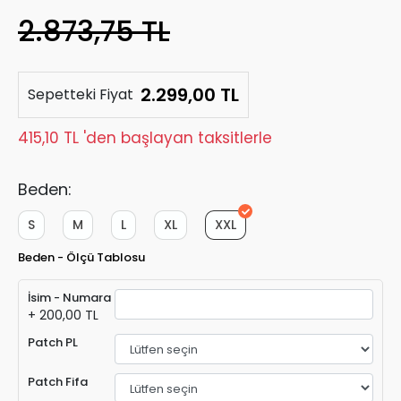
2.873,75 TL
2.299,00 TL
Sepetteki Fiyat
415,10 TL 'den başlayan taksitlerle
Beden:
S
M
L
XL
XXL
Beden - Ölçü Tablosu
İsim - Numara
+ 200,00 TL
Patch PL
Patch Fifa