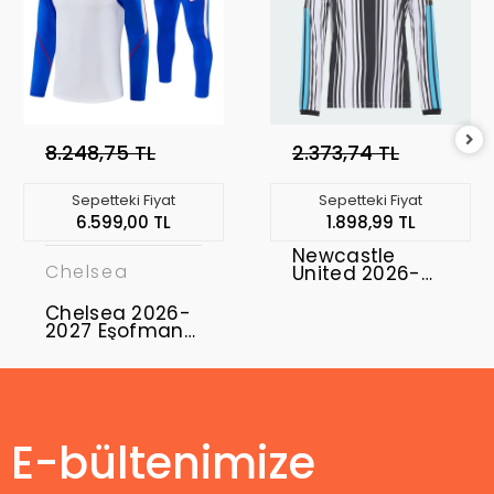
8.248,75 TL
2.373,74 TL
Sepetteki Fiyat
Sepetteki Fiyat
6.599,00 TL
1.898,99 TL
Newcastle
Chelsea
United 2026-
2027 Uzun Kol
Forma Home
Chelsea 2026-
2027 Eşofman
Takımı CFC-01
E-bültenimize