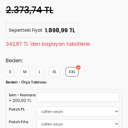
2.373,74 TL
1.898,99 TL
Sepetteki Fiyat
342,87 TL 'den başlayan taksitlerle
Beden:
S
M
L
XL
XXL
Beden - Ölçü Tablosu
İsim - Numara
+ 200,00 TL
Patch PL
Patch Fifa