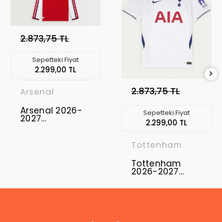
2.873,75 TL
Sepetteki Fiyat
2.299,00 TL
2.873,75 TL
Arsenal
Arsenal 2026-
Sepetteki Fiyat
2027
2.299,00 TL
Profesyonel
Maç Forması
Uzun Kol -
Tottenham
Home
Tottenham
2026-2027
Profesyonel
Maç Forması
Home