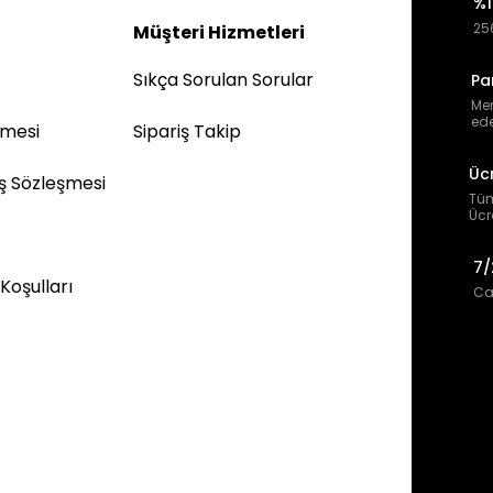
%1
256
Müşteri Hizmetleri
Sıkça Sorulan Sorular
Pa
Mem
ede
şmesi
Sipariş Takip
Üc
ış Sözleşmesi
Tüm
Ücr
7/
 Koşulları
Can