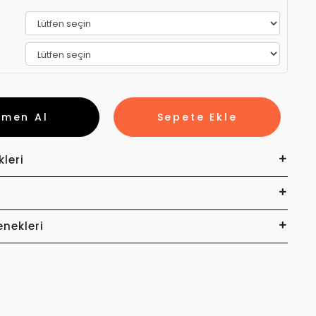
emen Al
Sepete Ekle
kleri
enekleri