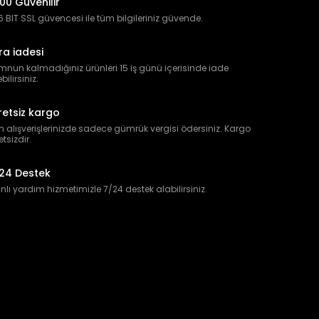
00 Güvenilir
 BIT SSL güvencesi ile tüm bilgileriniz güvende.
ra iadesi
nun kalmadığınız ürünleri 15 iş günü içerisinde iade
bilirsiniz.
retsiz kargo
 alışverişlerinizde sadece gümrük vergisi ödersiniz. Kargo
etsizdir.
24 Destek
lı yardım hizmetimizle 7/24 destek alabilirsiniz.