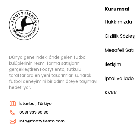
Kurumsal
Hakkımızda
Gizlilik Sözle
Mesafeli Sat
Dünya genelindeki önde gelen futbol
kulüplerinin resmi forma satışlarını
İletişim
gerçekleştiren Footytiento, tutkulu
taraftarlara en yeni tasarımları sunarak
İptal ve İade
futbol deneyimini bir adım öteye taşımayı
hedefliyor.
KVKK
İstanbul, Türkiye
0531 339 90 30
info@footytiento.com