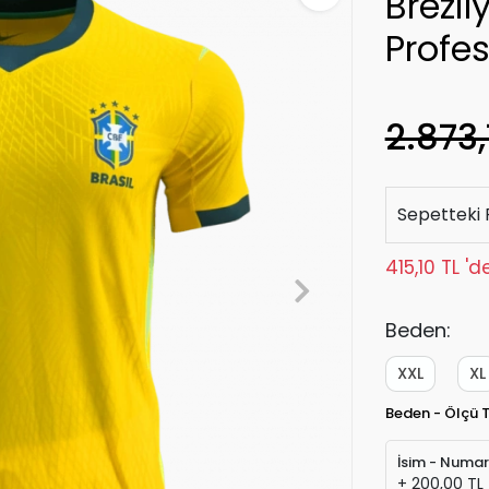
Brezi
Profe
2.873,
Sepetteki 
415,10 TL '
Beden:
XXL
XL
Beden - Ölçü 
İsim - Numa
+ 200,00 TL