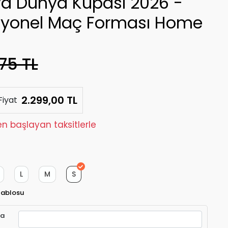
lya Dünya Kupası 2026 -
syonel Maç Forması Home
75 TL
2.299,00 TL
Fiyat
den başlayan taksitlerle
L
M
S
Tablosu
ra