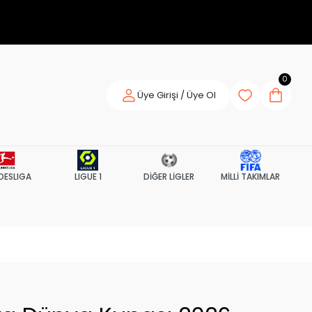
0
Üye Girişi / Üye Ol
DESLIGA
LIGUE 1
DİĞER LİGLER
MİLLİ TAKIMLAR