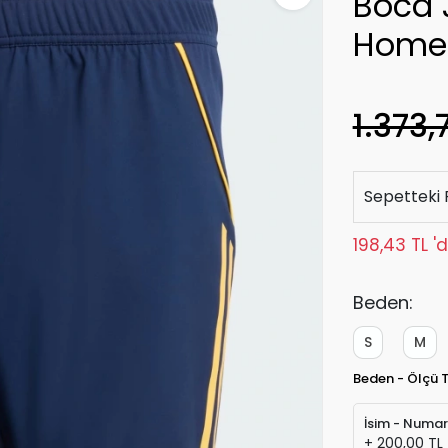
Boca 
Home
1.373,
Sepetteki 
198,43 TL '
Beden:
S
M
Beden - Ölçü 
İsim - Numa
+ 200,00 TL