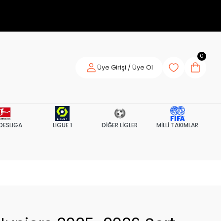
0
Üye Girişi / Üye Ol
DESLIGA
LIGUE 1
DİĞER LİGLER
MİLLİ TAKIMLAR