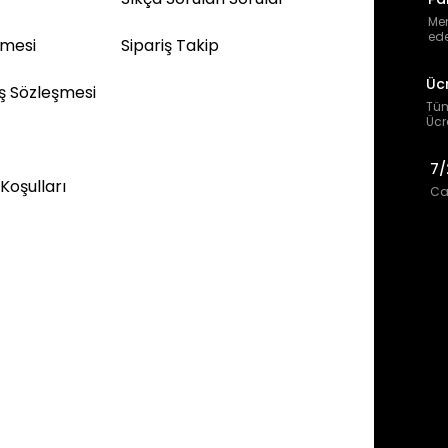
Mem
ede
şmesi
Sipariş Takip
Üc
ış Sözleşmesi
Tüm
Ücr
7/
 Koşulları
Can