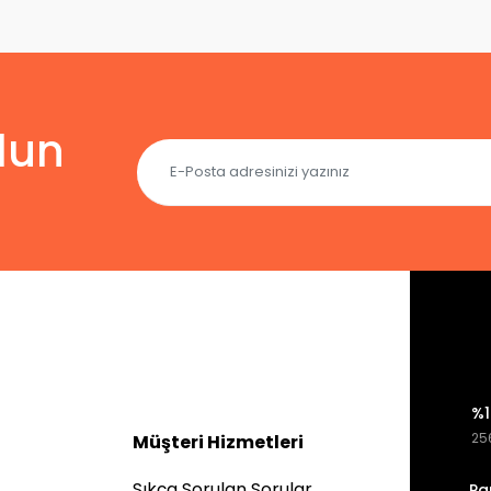
lun
%1
256
Müşteri Hizmetleri
Sıkça Sorulan Sorular
Pa