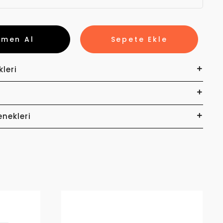
emen Al
Sepete Ekle
kleri
enekleri