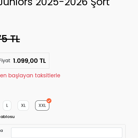
Juniors 2025-2026 Şort
75 TL
1.099,00 TL
Fiyat
den başlayan taksitlerle
L
XL
XXL
Tablosu
ra