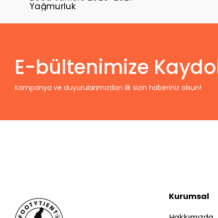
Yağmurluk
E-bültenimize Kaydo
Kampanya ve duyurularımızdan ilk sizin haberiniz olsun!
Kurumsal
Hakkımızda