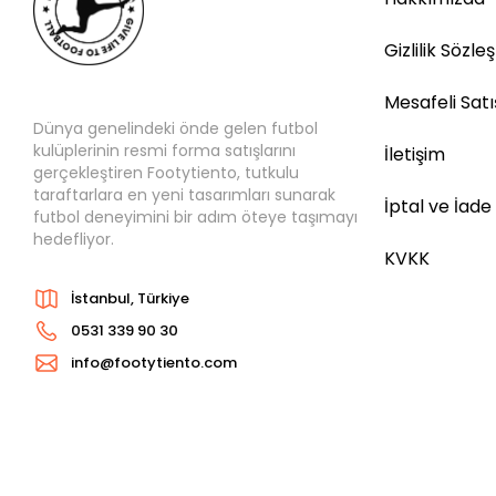
Gizlilik Sözle
Mesafeli Sat
Dünya genelindeki önde gelen futbol
kulüplerinin resmi forma satışlarını
İletişim
gerçekleştiren Footytiento, tutkulu
taraftarlara en yeni tasarımları sunarak
İptal ve İade
futbol deneyimini bir adım öteye taşımayı
hedefliyor.
KVKK
İstanbul, Türkiye
0531 339 90 30
info@footytiento.com