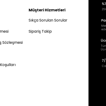
%1
256
Müşteri Hizmetleri
Sıkça Sorulan Sorular
Pa
Mem
ede
şmesi
Sipariş Takip
Üc
ış Sözleşmesi
Tüm
Ücr
7/
 Koşulları
Can