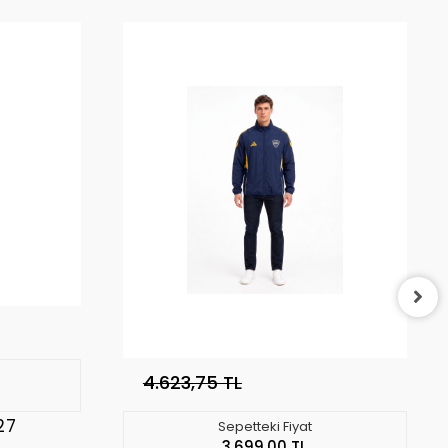
4.623,75 TL
27
Sepetteki Fiyat
3.699,00 TL