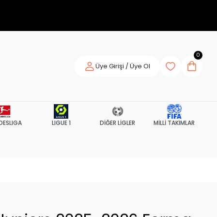
0
Üye Girişi / Üye Ol
DESLIGA
LIGUE 1
DİĞER LİGLER
MİLLİ TAKIMLAR