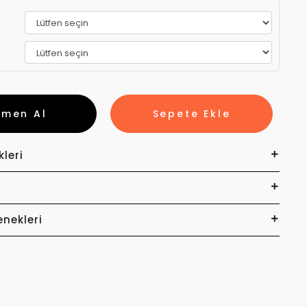
emen Al
Sepete Ekle
kleri
enekleri