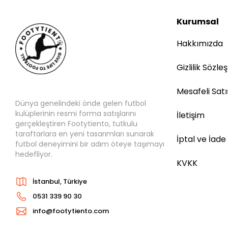
Kurumsal
Hakkımızda
Gizlilik Sözle
Mesafeli Sat
Dünya genelindeki önde gelen futbol
kulüplerinin resmi forma satışlarını
İletişim
gerçekleştiren Footytiento, tutkulu
taraftarlara en yeni tasarımları sunarak
İptal ve İade
futbol deneyimini bir adım öteye taşımayı
hedefliyor.
KVKK
İstanbul, Türkiye
0531 339 90 30
info@footytiento.com