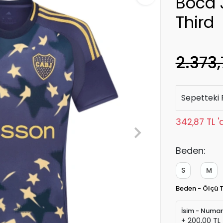
Boca 
Third
2.373,
Sepetteki 
342,87 TL '
Beden:
S
M
Beden - Ölçü 
İsim - Numa
+ 200,00 TL