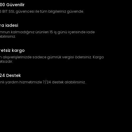
00 Güvenilir
 BIT SSL güvencesi ile tüm bilgileriniz güvende.
ra iadesi
nun kalmadığınız ürünleri 15 iş günü içerisinde iade
bilirsiniz.
retsiz kargo
 alışverişlerinizde sadece gümrük vergisi ödersiniz. Kargo
etsizdir.
24 Destek
lı yardım hizmetimizle 7/24 destek alabilirsiniz.