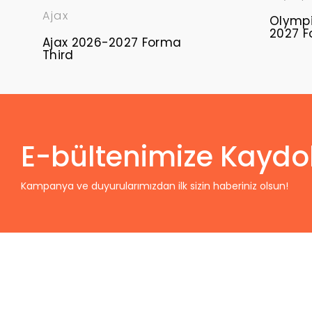
Ajax
Olympi
2027 F
Ajax 2026-2027 Forma
Third
E-bültenimize Kaydo
Kampanya ve duyurularımızdan ilk sizin haberiniz olsun!