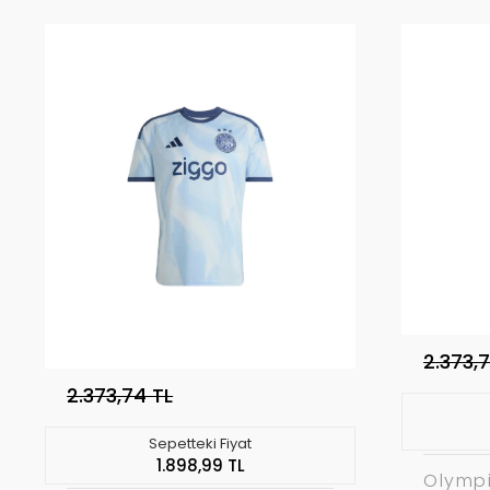
2.373,
2.373,74 TL
Sepetteki Fiyat
1.898,99 TL
Olymp