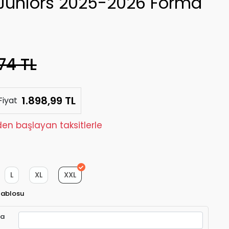
Juniors 2025-2026 Forma
74 TL
1.898,99 TL
Fiyat
den başlayan taksitlerle
L
XL
XXL
Tablosu
ra