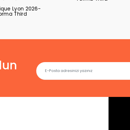
que Lyon 2026-
orma Third
lun