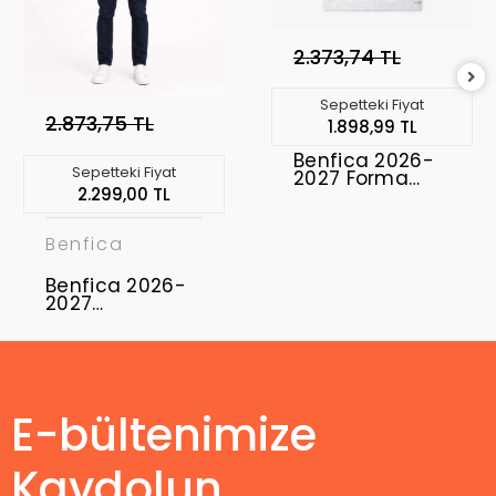
2.373,74 TL
Sepetteki Fiyat
2.873,75 TL
1.898,99 TL
Benfica 2026-
Sepetteki Fiyat
2027 Forma
2.299,00 TL
Away
Benfica
Benfica 2026-
2027
Profesyonel
Maç Forması
Home
E-bültenimize
Kaydolun