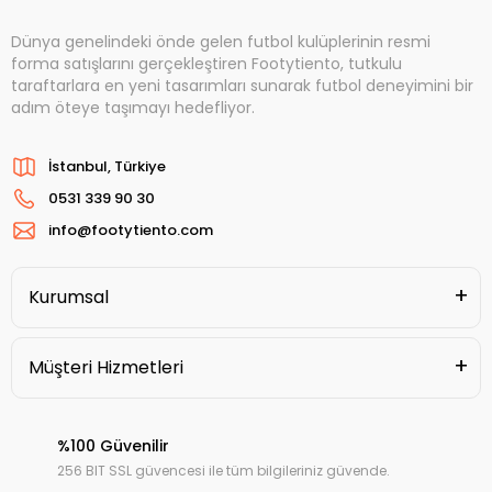
Dünya genelindeki önde gelen futbol kulüplerinin resmi
forma satışlarını gerçekleştiren Footytiento, tutkulu
taraftarlara en yeni tasarımları sunarak futbol deneyimini bir
adım öteye taşımayı hedefliyor.
İstanbul, Türkiye
0531 339 90 30
info@footytiento.com
Kurumsal
Müşteri Hizmetleri
%100 Güvenilir
256 BIT SSL güvencesi ile tüm bilgileriniz güvende.