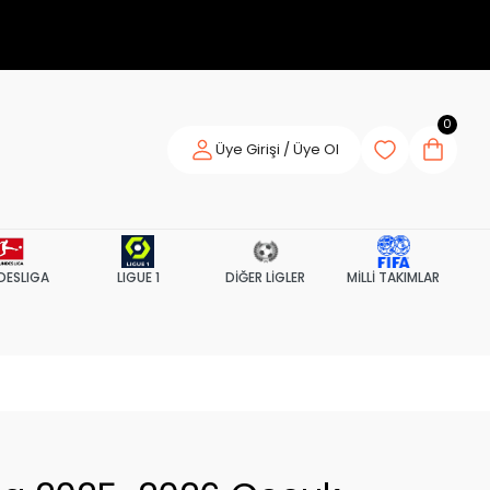
0
Üye Girişi / Üye Ol
DESLIGA
LIGUE 1
DİĞER LİGLER
MİLLİ TAKIMLAR