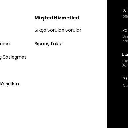
%1
256
Müşteri Hizmetleri
Sıkça Sorulan Sorular
Pa
Mem
ede
şmesi
Sipariş Takip
Üc
ış Sözleşmesi
Tüm
Ücr
7/
 Koşulları
Can