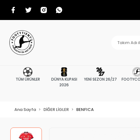
TÜM ÜRÜNLER
DÜNYA KUPASI
YENİ SEZON 26/27
FOOTYCO
2026
Ana Sayfa
DİĞER LİGLER
BENFICA