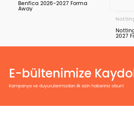
Benfica 2026-2027 Forma
Away
Nottin
Nottin
2027 
E-bültenimize Kaydo
Kampanya ve duyurularımızdan ilk sizin haberiniz olsun!