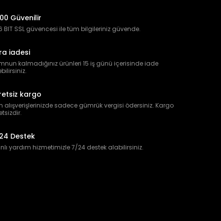
00 Güvenilir
 BIT SSL güvencesi ile tüm bilgileriniz güvende.
ra iadesi
nun kalmadığınız ürünleri 15 iş günü içerisinde iade
bilirsiniz.
retsiz kargo
 alışverişlerinizde sadece gümrük vergisi ödersiniz. Kargo
etsizdir.
24 Destek
lı yardım hizmetimizle 7/24 destek alabilirsiniz.