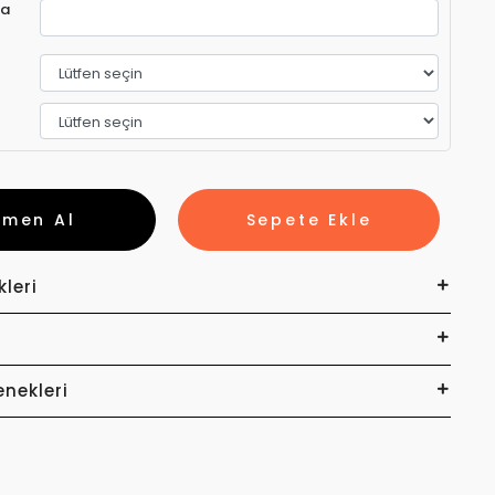
ra
emen Al
Sepete Ekle
kleri
enekleri