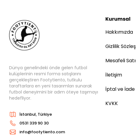
Kurumsal
Hakkımızda
Gizlilik Sözle
Mesafeli Sat
Dünya genelindeki önde gelen futbol
kulüplerinin resmi forma satışlarını
İletişim
gerçekleştiren Footytiento, tutkulu
taraftarlara en yeni tasarımları sunarak
İptal ve İade
futbol deneyimini bir adım öteye taşımayı
hedefliyor.
KVKK
İstanbul, Türkiye
0531 339 90 30
info@footytiento.com