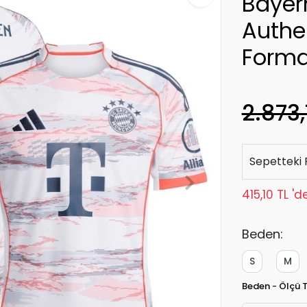
Bayer
Authe
Forma
2.873,
Sepetteki 
415,10 TL '
Beden:
S
M
Beden - Ölçü 