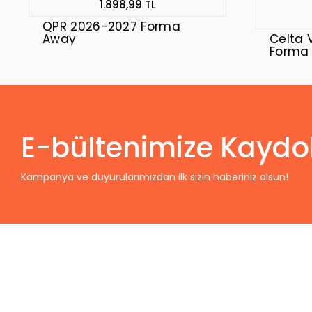
1.898,99 TL
QPR 2026-2027 Forma
Away
Celta 
Forma
E-bültenimize Kaydo
Kampanya ve duyurularımızdan ilk sizin haberiniz olsun!