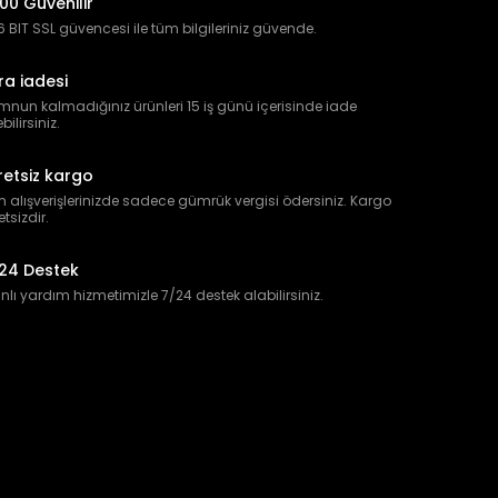
00 Güvenilir
 BIT SSL güvencesi ile tüm bilgileriniz güvende.
ra iadesi
nun kalmadığınız ürünleri 15 iş günü içerisinde iade
bilirsiniz.
retsiz kargo
 alışverişlerinizde sadece gümrük vergisi ödersiniz. Kargo
etsizdir.
24 Destek
lı yardım hizmetimizle 7/24 destek alabilirsiniz.