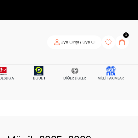
0
Üye Girişi / Üye Ol
DESLIGA
LIGUE 1
DİĞER LİGLER
MİLLİ TAKIMLAR