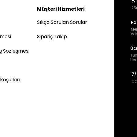
%1
256
Müşteri Hizmetleri
Sıkça Sorulan Sorular
Pa
Mem
ede
şmesi
Sipariş Takip
Üc
ış Sözleşmesi
Tüm
Ücr
7/
 Koşulları
Can