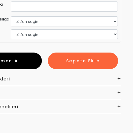
ra
sliga
emen Al
Sepete Ekle
kleri
enekleri