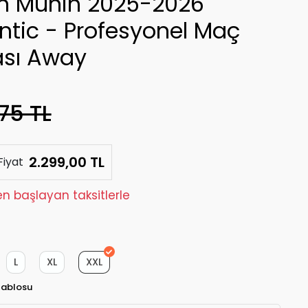
n Münih 2025-2026
ntic - Profesyonel Maç
sı Away
75 TL
2.299,00 TL
Fiyat
den başlayan taksitlerle
L
XL
XXL
Tablosu