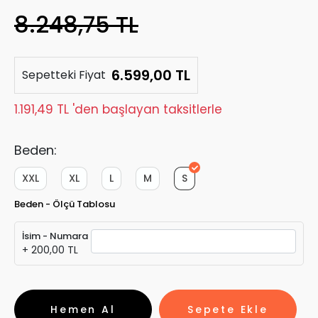
8.248,75 TL
6.599,00 TL
Sepetteki Fiyat
1.191,49 TL 'den başlayan taksitlerle
Beden:
XXL
XL
L
M
S
Beden - Ölçü Tablosu
İsim - Numara
+ 200,00 TL
Hemen Al
Sepete Ekle