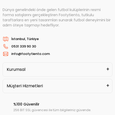
Dünya genelindeki önde gelen futbol kulüplerinin resmi
forma satışlarını gerçekleştiren Footytiento, tutkulu
taraftarlara en yeni tasarımları sunarak futbol deneyimini bir
adım öteye taşımayı hedefliyor.
İstanbul, Türkiye
0531 339 90 30
info@footytiento.com
Kurumsal
Müşteri Hizmetleri
%100 Güvenilir
256 BIT SSL güvencesi ile tüm bilgileriniz güvende.