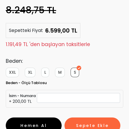
8.248,75 TL
6.599,00 TL
Sepetteki Fiyat
1.191,49 TL 'den başlayan taksitlerle
Beden:
XXL
XL
L
M
S
Beden - Ölçü Tablosu
İsim - Numara
+ 200,00 TL
Hemen Al
Sepete Ekle