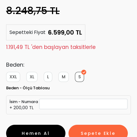
8.248,75 TL
6.599,00 TL
Sepetteki Fiyat
1.191,49 TL 'den başlayan taksitlerle
Beden:
XXL
XL
L
M
S
Beden - Ölçü Tablosu
İsim - Numara
+ 200,00 TL
Hemen Al
Sepete Ekle