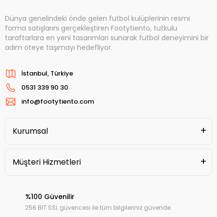
Dünya genelindeki önde gelen futbol kulüplerinin resmi
forma satışlarını gerçekleştiren Footytiento, tutkulu
taraftarlara en yeni tasarımları sunarak futbol deneyimini bir
adım öteye taşımayı hedefliyor.
İstanbul, Türkiye
0531 339 90 30
info@footytiento.com
Kurumsal
Müşteri Hizmetleri
%100 Güvenilir
256 BIT SSL güvencesi ile tüm bilgileriniz güvende.