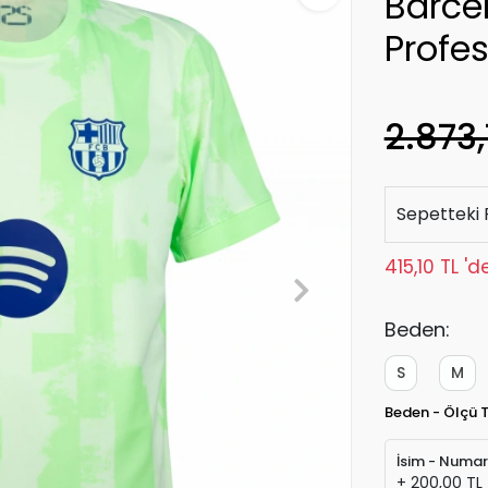
Barce
Profe
2.873,
Sepetteki 
415,10 TL '
Beden:
S
M
Beden - Ölçü 
İsim - Numa
+ 200,00 TL