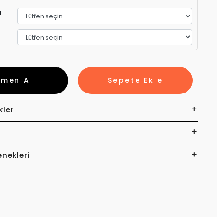
a
emen Al
Sepete Ekle
kleri
enekleri