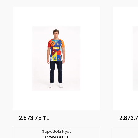
2.873,75 TL
2.873,
Sepetteki Fiyat
2.299,00 TL