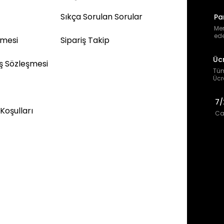
Sıkça Sorulan Sorular
Pa
Mem
ede
şmesi
Sipariş Takip
Üc
ış Sözleşmesi
Tüm
Ücr
7/
 Koşulları
Can