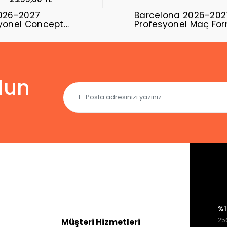
026-2027
Barcelona 2026-202
yonel Concept
Profesyonel Maç Fo
ı UEFA-01
Home
lun
%1
256
Müşteri Hizmetleri