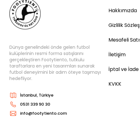
Hakkımızda
Gizlilik Sözle
Mesafeli Sat
Dünya genelindeki önde gelen futbol
kulüplerinin resmi forma satışlarını
İletişim
gerçekleştiren Footytiento, tutkulu
taraftarlara en yeni tasarımları sunarak
İptal ve İade
futbol deneyimini bir adım öteye taşımayı
hedefliyor.
KVKK
İstanbul, Türkiye
0531 339 90 30
info@footytiento.com