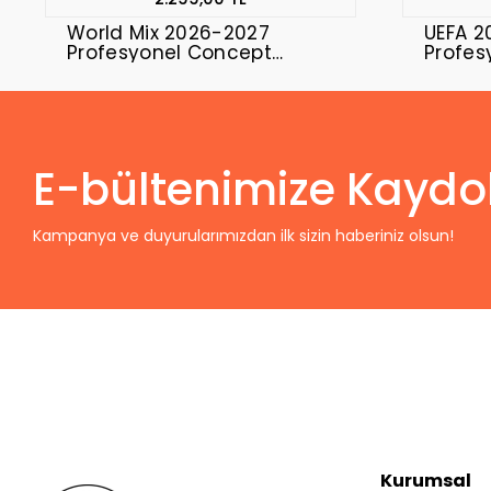
World Mix 2026-2027
UEFA 2
Profesyonel Concept
Profes
Forması WORL-01
Formas
E-bültenimize Kaydo
Kampanya ve duyurularımızdan ilk sizin haberiniz olsun!
Kurumsal