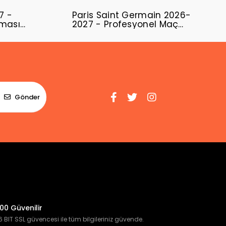
7 -
Paris Saint Germain 2026-
rması
2027 - Profesyonel Maç
Forması Away
Gönder
00 Güvenilir
 BIT SSL güvencesi ile tüm bilgileriniz güvende.