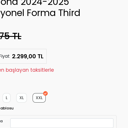
lona 2024-2025
syonel Forma Third
75 TL
2.299,00 TL
Fiyat
den başlayan taksitlerle
L
XL
XXL
Tablosu
ra