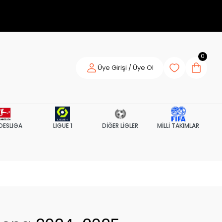
0
Üye Girişi / Üye Ol
DESLIGA
LIGUE 1
DİĞER LİGLER
MİLLİ TAKIMLAR