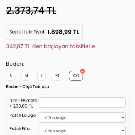
2.373,74 TL
1.898,99 TL
Sepetteki Fiyat
342,87 TL 'den başlayan taksitlerle
Beden:
S
M
L
XL
XXL
Beden - Ölçü Tablosu
İsim - Numara
+ 200,00 TL
Patch La Liga
Patch Fifa