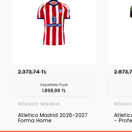
2.373,74 TL
2.873,
Sepetteki Fiyat
1.898,99 TL
Atletico Madrid
Atleti
Atletico Madrid 2026-2027
Atleti
Forma Home
- Prof
Away