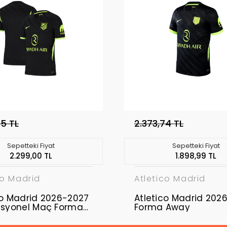
75 TL
2.373,74 TL
Sepetteki Fiyat
Sepetteki Fiyat
2.299,00 TL
1.898,99 TL
co Madrid
Atletico Madrid
co Madrid 2026-2027
Atletico Madrid 202
esyonel Maç Forması
Forma Away