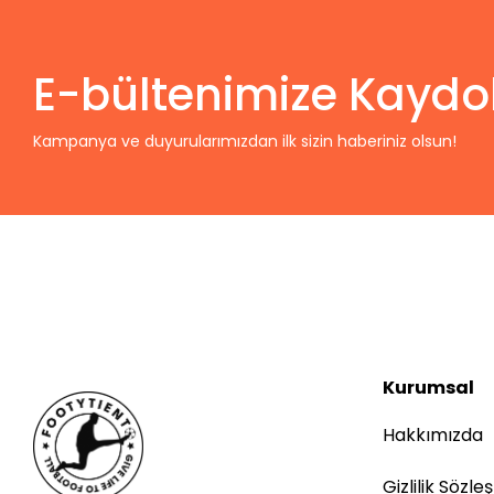
E-bültenimize Kaydo
Kampanya ve duyurularımızdan ilk sizin haberiniz olsun!
Kurumsal
Hakkımızda
Gizlilik Sözle