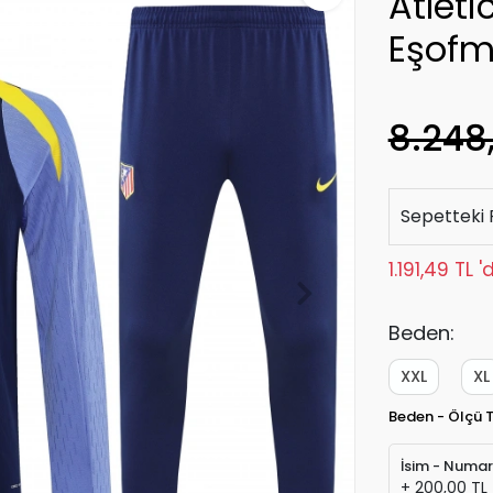
Atlet
Eşofm
8.248
Sepetteki 
1.191,49 TL 
Beden:
XXL
XL
Beden - Ölçü 
İsim - Numa
+ 200,00 TL