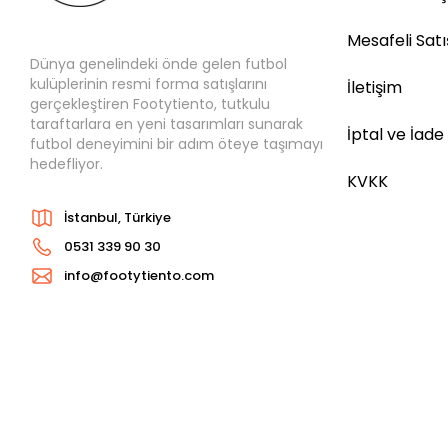
Mesafeli Sat
Dünya genelindeki önde gelen futbol
kulüplerinin resmi forma satışlarını
İletişim
gerçekleştiren Footytiento, tutkulu
taraftarlara en yeni tasarımları sunarak
İptal ve İade
futbol deneyimini bir adım öteye taşımayı
hedefliyor.
KVKK
İstanbul, Türkiye
0531 339 90 30
info@footytiento.com