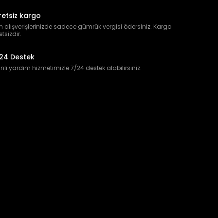
retsiz kargo
 alışverişlerinizde sadece gümrük vergisi ödersiniz. Kargo
etsizdir.
24 Destek
lı yardım hizmetimizle 7/24 destek alabilirsiniz.