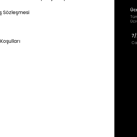
Üc
ış Sözleşmesi
Tüm
Ücr
7/
 Koşulları
Can