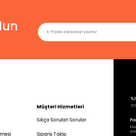
lun
%1
256
Müşteri Hizmetleri
Sıkça Sorulan Sorular
Pa
Mem
ede
şmesi
Sipariş Takip