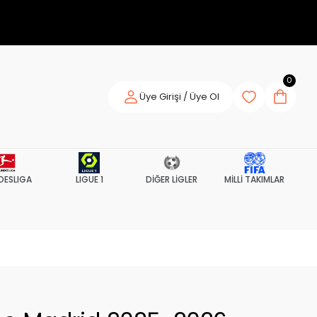
0
Üye Girişi / Üye Ol
DESLIGA
LIGUE 1
DİĞER LİGLER
MİLLİ TAKIMLAR