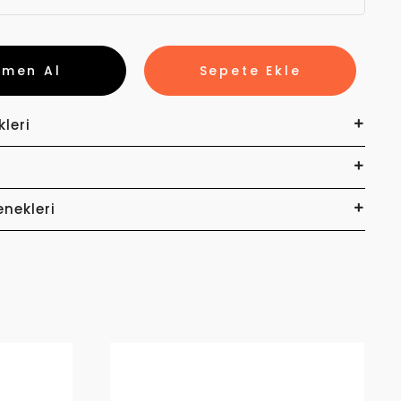
emen Al
Sepete Ekle
kleri
enekleri