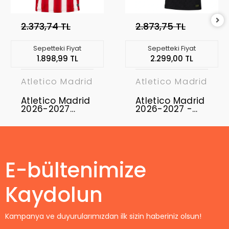
2.373,74 TL
2.873,75 TL
Sepetteki Fiyat
Sepetteki Fiyat
1.898,99 TL
2.299,00 TL
Atletico Madrid
Atletico Madrid
Atletico Madrid
Atletico Madrid
2026-2027
2026-2027 -
Forma Home
Profesyonel
Maç Forması
Away
E-bültenimize
Kaydolun
Kampanya ve duyurularımızdan ilk sizin haberiniz olsun!