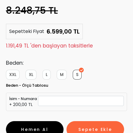
8.248,75 TL
6.599,00 TL
Sepetteki Fiyat
1.191,49 TL 'den başlayan taksitlerle
Beden:
XXL
XL
L
M
S
Beden - Ölçü Tablosu
İsim - Numara
+ 200,00 TL
Hemen Al
Sepete Ekle