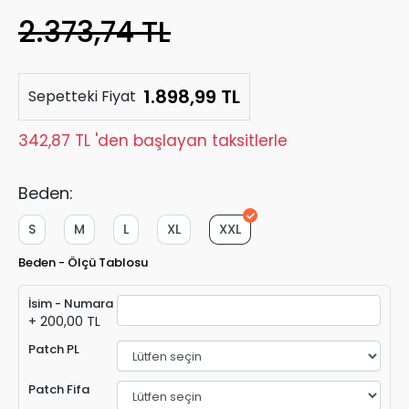
2.373,74 TL
1.898,99 TL
Sepetteki Fiyat
342,87 TL 'den başlayan taksitlerle
Beden:
S
M
L
XL
XXL
Beden - Ölçü Tablosu
İsim - Numara
+ 200,00 TL
Patch PL
Patch Fifa