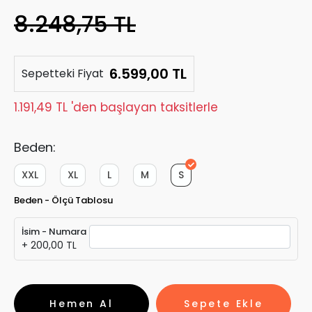
8.248,75 TL
6.599,00 TL
Sepetteki Fiyat
1.191,49 TL 'den başlayan taksitlerle
Beden:
XXL
XL
L
M
S
Beden - Ölçü Tablosu
İsim - Numara
+ 200,00 TL
Hemen Al
Sepete Ekle