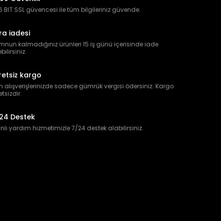
 BIT SSL güvencesi ile tüm bilgileriniz güvende.
ra iadesi
nun kalmadığınız ürünleri 15 iş günü içerisinde iade
bilirsiniz.
retsiz kargo
 alışverişlerinizde sadece gümrük vergisi ödersiniz. Kargo
etsizdir.
24 Destek
lı yardım hizmetimizle 7/24 destek alabilirsiniz.