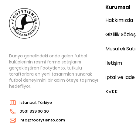
Kurumsal
Hakkımızda
Gizlilik Sözle
Mesafeli Sat
Dünya genelindeki önde gelen futbol
kulüplerinin resmi forma satışlarını
İletişim
gerçekleştiren Footytiento, tutkulu
taraftarlara en yeni tasarımları sunarak
İptal ve İade
futbol deneyimini bir adım öteye taşımayı
hedefliyor.
KVKK
İstanbul, Türkiye
0531 339 90 30
info@footytiento.com