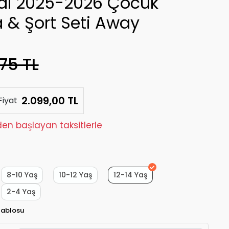
al 2025-2026 Çocuk
 & Şort Seti Away
75 TL
2.099,00 TL
Fiyat
den başlayan taksitlerle
8-10 Yaş
10-12 Yaş
12-14 Yaş
2-4 Yaş
Tablosu