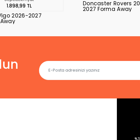
Doncaster Rovers 2
1.898,99 TL
2027 Forma Away
Vigo 2026-2027
 Away
lun
%1