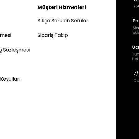
256
Müşteri Hizmetleri
Sıkça Sorulan Sorular
Pa
Mem
ede
şmesi
Sipariş Takip
Üc
ış Sözleşmesi
Tüm
Ücr
7/
 Koşulları
Can