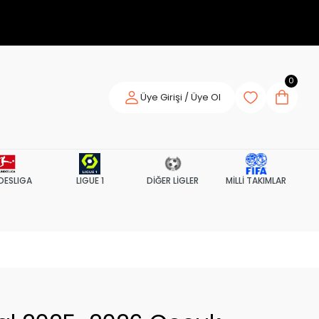
0
Üye Girişi / Üye Ol
DESLIGA
LIGUE 1
DİĞER LİGLER
MİLLİ TAKIMLAR