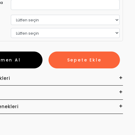
ra
emen Al
Sepete Ekle
kleri
enekleri