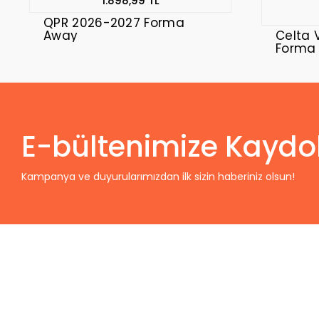
1.898,99 TL
QPR 2026-2027 Forma
Away
Celta 
Forma
E-bültenimize Kaydo
Kampanya ve duyurularımızdan ilk sizin haberiniz olsun!