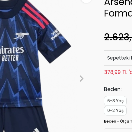
Arsen
Forma
2.623,
Sepetteki 
378,99 TL '
Beden:
6-8 Yaş
0-2 Yaş
Beden - Ölçü 