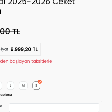
al 2025-2026 Ceket
ı
,00 TL
6.999,20 TL
Fiyat
 'den başlayan taksitlerle
L
M
S
Tablosu
ra