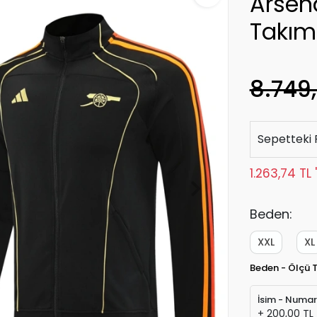
Arsen
Takım
8.749
Sepetteki 
1.263,74 TL
Beden:
XXL
XL
Beden - Ölçü 
İsim - Numa
+ 200,00 TL