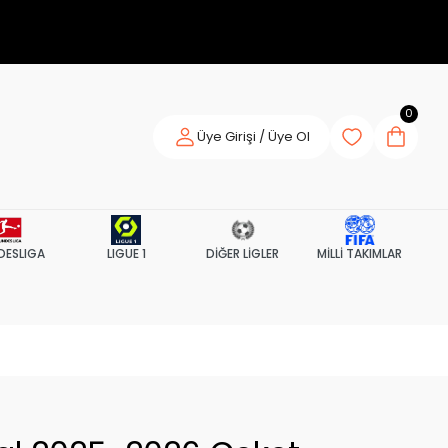
0
Üye Girişi / Üye Ol
DESLIGA
LIGUE 1
DİĞER LİGLER
MİLLİ TAKIMLAR