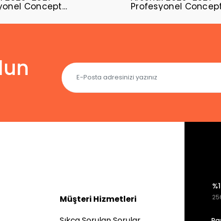
yonel Concept
Profesyonel Concep
ı ARS-10
Forması ARS-09
lun
%1
256
Müşteri Hizmetleri
Sıkça Sorulan Sorular
Pa