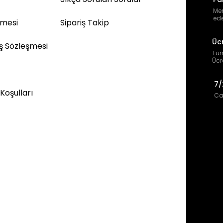
Mem
ede
şmesi
Sipariş Takip
Üc
ış Sözleşmesi
Tüm
Ücr
7/
 Koşulları
Can