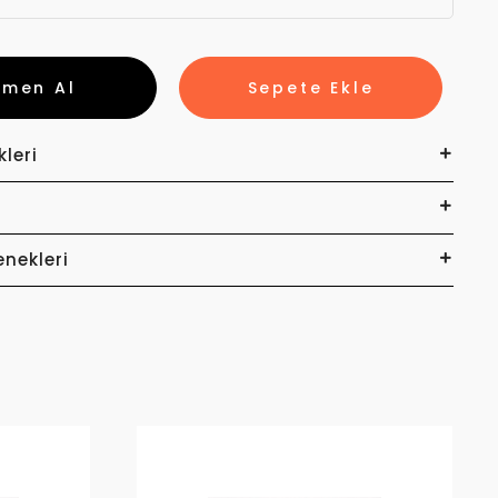
emen Al
Sepete Ekle
kleri
enekleri