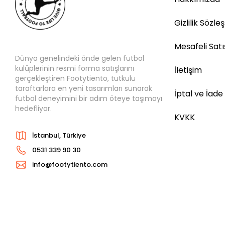
Gizlilik Sözle
Mesafeli Sat
Dünya genelindeki önde gelen futbol
kulüplerinin resmi forma satışlarını
İletişim
gerçekleştiren Footytiento, tutkulu
taraftarlara en yeni tasarımları sunarak
İptal ve İade
futbol deneyimini bir adım öteye taşımayı
hedefliyor.
KVKK
İstanbul, Türkiye
0531 339 90 30
info@footytiento.com