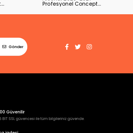
t
Profesyonel Concept
Forması ARS-13
Gönder
00 Güvenilir
 BIT SSL güvencesi ile tüm bilgileriniz güvende.
ra iadesi