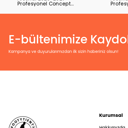
Profesyonel Concept
Profes
Forması ARS-11
Formas
E-bültenimize Kaydo
Kampanya ve duyurularımızdan ilk sizin haberiniz olsun!
Kurumsal
Hakkımızda