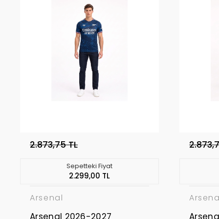
2.873,75 TL
2.873,
Sepetteki Fiyat
2.299,00 TL
Arsenal
Arsena
Arsenal 2026-2027
Arsena