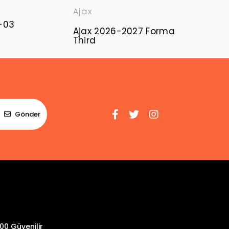
Ajax
-03
Ajax 2026-2027 Forma
Third
Gönder
00 Güvenilir