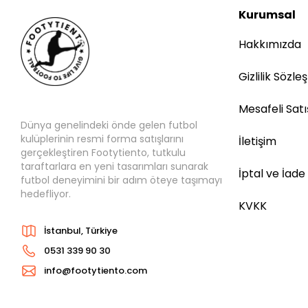
Kurumsal
Hakkımızda
Gizlilik Sözle
Mesafeli Sat
Dünya genelindeki önde gelen futbol
kulüplerinin resmi forma satışlarını
İletişim
gerçekleştiren Footytiento, tutkulu
taraftarlara en yeni tasarımları sunarak
İptal ve İade
futbol deneyimini bir adım öteye taşımayı
hedefliyor.
KVKK
İstanbul, Türkiye
0531 339 90 30
info@footytiento.com