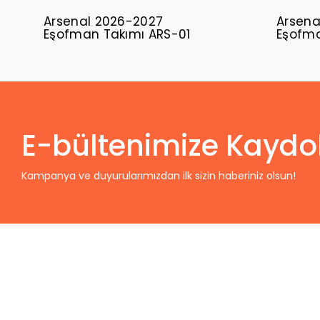
Arsenal 2026-2027
Arsena
Eşofman Takımı ARS-01
Eşofma
E-bültenimize Kaydo
Kampanya ve duyurularımızdan ilk sizin haberiniz olsun!