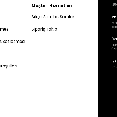
256
Müşteri Hizmetleri
Sıkça Sorulan Sorular
Pa
Mem
ede
şmesi
Sipariş Takip
Üc
ış Sözleşmesi
Tüm
Ücr
7/
 Koşulları
Can