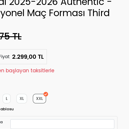
al 2025-2026 Authentic -
syonel Maç Forması Third
75 TL
2.299,00 TL
Fiyat
den başlayan taksitlerle
L
XL
XXL
Tablosu
ra