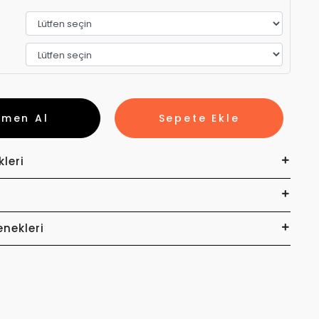
emen Al
Sepete Ekle
kleri
enekleri