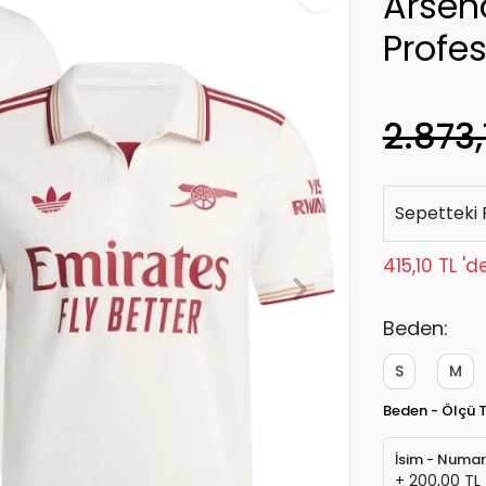
Arsen
Profe
2.873,
Sepetteki 
415,10 TL '
Beden:
S
M
Beden - Ölçü 
İsim - Numa
+ 200,00 TL