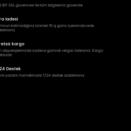
 BIT SSL güvencesi ile tüm bilgileriniz güvende.
ra iadesi
nun kalmadığınız ürünleri 15 iş günü içerisinde iade
bilirsiniz.
retsiz kargo
 alışverişlerinizde sadece gümrük vergisi ödersiniz. Kargo
etsizdir.
24 Destek
lı yardım hizmetimizle 7/24 destek alabilirsiniz.