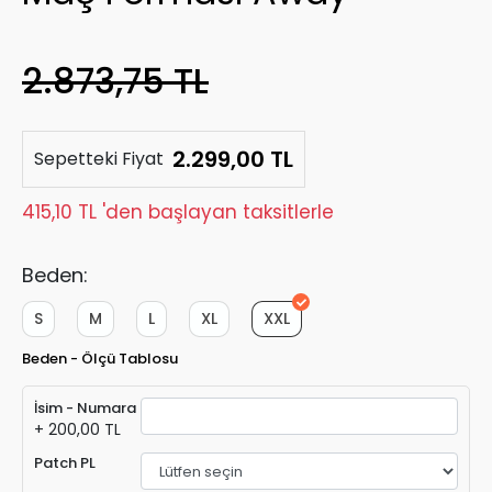
2.873,75 TL
2.299,00 TL
Sepetteki Fiyat
415,10 TL 'den başlayan taksitlerle
Beden:
S
M
L
XL
XXL
Beden - Ölçü Tablosu
İsim - Numara
+ 200,00 TL
Patch PL